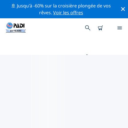
🚢 Jusqu'à -60% sur la croisière plongée de vos
rêves.
Voir les offres
MAGASINS DE PLONGÉE PADI IN
PHUKET
Trouvez le magasin de plongée PADI in Phuket qui
correspond à vos besoins en utilisant les filtres ci-
dessus ou la carte interactive. Tous nos centres de
plongée in Phuket offrent une formation
exceptionnelle, de nombreuses activités divertissantes
et adhèrent aux normes de qualité strictes de PADI.