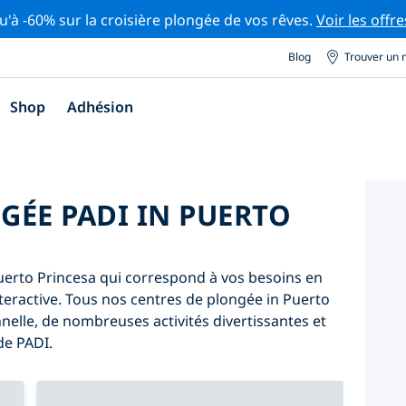
u'à -60% sur la croisière plongée de vos rêves.
Voir les offre
Blog
Trouver un 
Shop
Adhésion
GÉE PADI IN PUERTO
uerto Princesa qui correspond à vos besoins en
 interactive. Tous nos centres de plongée in Puerto
nelle, de nombreuses activités divertissantes et
de PADI.