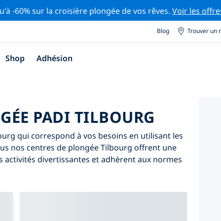
u'à -60% sur la croisière plongée de vos rêves.
Voir les offre
Blog
Trouver un 
Shop
Adhésion
GÉE PADI TILBOURG
urg qui correspond à vos besoins en utilisant les
 Tous nos centres de plongée Tilbourg offrent une
 activités divertissantes et adhèrent aux normes