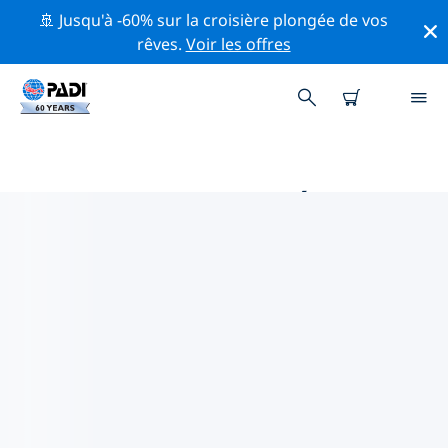
🚢 Jusqu'à -60% sur la croisière plongée de vos
rêves.
Voir les offres
MAGASINS DE PLONGÉE PADI
AU PARAGUAY
Il ne semble pas y avoir de magasin de plongée PADI à
au Paraguay. Veuillez faire un zoom arrière sur la carte
pour trouver les magasins de plongée les plus
proches.