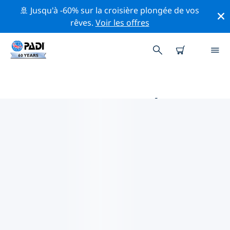
🚢 Jusqu'à -60% sur la croisière plongée de vos
rêves.
Voir les offres
MAGASINS DE PLONGÉE PADI
EN NORVÈGE
Trouvez le magasin de plongée PADI en Norvège qui
correspond à vos besoins en utilisant les filtres ci-
dessus ou la carte interactive. Tous nos centres de
plongée en Norvège offrent une formation
exceptionnelle, de nombreuses activités divertissantes
et adhèrent aux normes de qualité strictes de PADI.