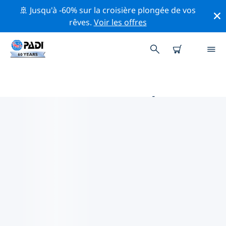
🚢 Jusqu'à -60% sur la croisière plongée de vos
rêves.
Voir les offres
MAGASINS DE PLONGÉE PADI IN
NORVÈGE DU SUD
Trouvez le magasin de plongée PADI in Norvège du
sud qui correspond à vos besoins en utilisant les filtres
ci-dessus ou la carte interactive. Tous nos centres de
plongée in Norvège du sud offrent une formation
exceptionnelle, de nombreuses activités divertissantes
et adhèrent aux normes de qualité strictes de PADI.