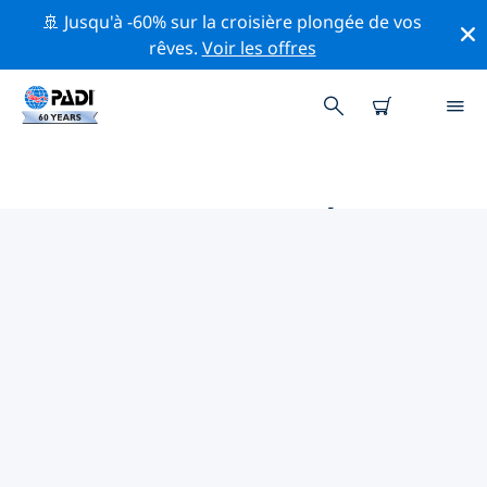
🚢 Jusqu'à -60% sur la croisière plongée de vos
rêves.
Voir les offres
MAGASINS DE PLONGÉE PADI
AU NEW JERSEY
Trouvez le magasin de plongée PADI au New Jersey qui
correspond à vos besoins en utilisant les filtres ci-
dessus ou la carte interactive. Tous nos centres de
plongée au New Jersey offrent une formation
exceptionnelle, de nombreuses activités divertissantes
et adhèrent aux normes de qualité strictes de PADI.