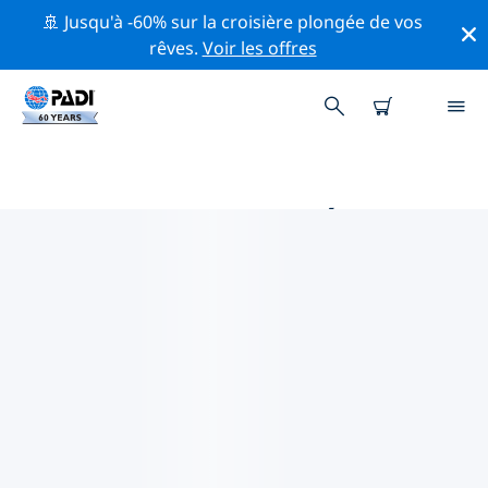
🚢 Jusqu'à -60% sur la croisière plongée de vos
rêves.
Voir les offres
MAGASINS DE PLONGÉE PADI
VILANKULOS
Trouvez le magasin de plongée PADI Vilankulos qui
correspond à vos besoins en utilisant les filtres ci-
dessus ou la carte interactive. Tous nos centres de
plongée Vilankulos offrent une formation
exceptionnelle, de nombreuses activités divertissantes
et adhèrent aux normes de qualité strictes de PADI.