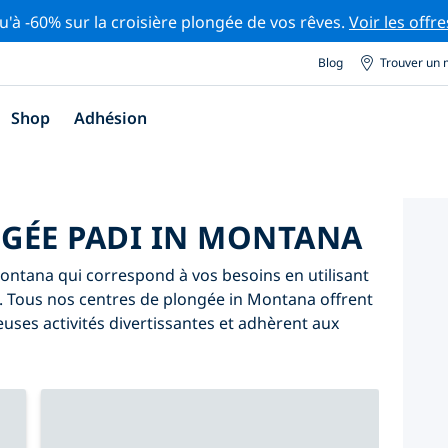
u'à -60% sur la croisière plongée de vos rêves.
Voir les offre
Blog
Trouver un 
Shop
Adhésion
GÉE PADI IN MONTANA
ontana qui correspond à vos besoins en utilisant
ive. Tous nos centres de plongée in Montana offrent
ses activités divertissantes et adhèrent aux