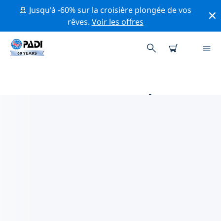
🚢 Jusqu'à -60% sur la croisière plongée de vos
rêves.
Voir les offres
MAGASINS DE PLONGÉE PADI
COMINO
Il ne semble pas y avoir de magasin de plongée PADI à
Comino. Veuillez faire un zoom arrière sur la carte
pour trouver les magasins de plongée les plus
proches.