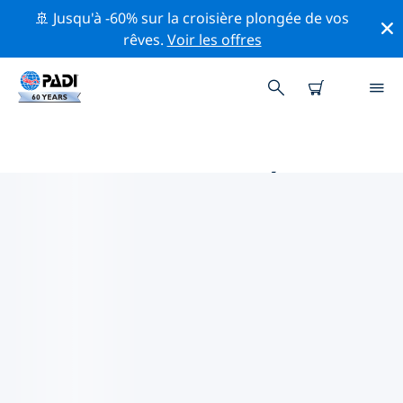
🚢 Jusqu'à -60% sur la croisière plongée de vos
rêves.
Voir les offres
MAGASINS DE PLONGÉE PADI IN
SUD NILANDHE ATOLL
Trouvez le magasin de plongée PADI in Sud Nilandhe
Atoll qui correspond à vos besoins en utilisant les
filtres ci-dessus ou la carte interactive. Tous nos
centres de plongée in Sud Nilandhe Atoll offrent une
formation exceptionnelle, de nombreuses activités
divertissantes et adhèrent aux normes de qualité
strictes de PADI.