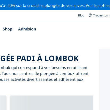
u'à -60% sur la croisière plongée de vos rêves.
Voir les offre
Blog
Trouver un 
Shop
Adhésion
GÉE PADI À LOMBOK
mbok qui correspond à vos besoins en utilisant
ive. Tous nos centres de plongée à Lombok offrent
ses activités divertissantes et adhèrent aux