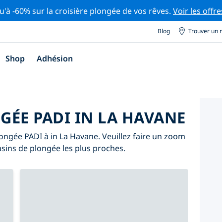
u'à -60% sur la croisière plongée de vos rêves.
Voir les offre
Blog
Trouver un 
Shop
Adhésion
GÉE PADI IN LA HAVANE
longée PADI à in La Havane. Veuillez faire un zoom
asins de plongée les plus proches.