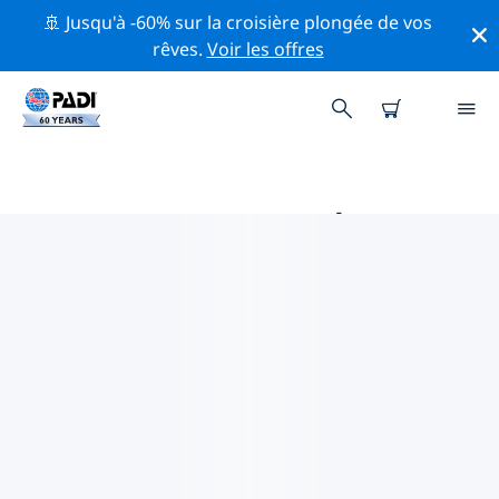
🚢 Jusqu'à -60% sur la croisière plongée de vos
rêves.
Voir les offres
MAGASINS DE PLONGÉE PADI IN
KOH CHANG
Trouvez le magasin de plongée PADI in Koh Chang qui
correspond à vos besoins en utilisant les filtres ci-
dessus ou la carte interactive. Tous nos centres de
plongée in Koh Chang offrent une formation
exceptionnelle, de nombreuses activités divertissantes
et adhèrent aux normes de qualité strictes de PADI.