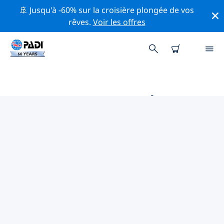
🚢 Jusqu'à -60% sur la croisière plongée de vos
rêves.
Voir les offres
MAGASINS DE PLONGÉE PADI
PAVIE
Trouvez le magasin de plongée PADI Pavie qui
correspond à vos besoins en utilisant les filtres ci-
dessus ou la carte interactive. Tous nos centres de
plongée Pavie offrent une formation exceptionnelle,
de nombreuses activités divertissantes et adhèrent
aux normes de qualité strictes de PADI.