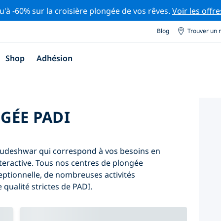
u'à -60% sur la croisière plongée de vos rêves.
Voir les offre
Blog
Trouver un 
Shop
Adhésion
GÉE PADI
udeshwar qui correspond à vos besoins en
 interactive. Tous nos centres de plongée
ptionnelle, de nombreuses activités
qualité strictes de PADI.