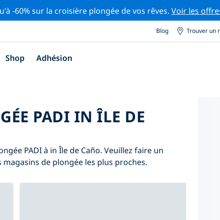
u'à -60% sur la croisière plongée de vos rêves.
Voir les offre
Blog
Trouver un 
Shop
Adhésion
ÉE PADI IN ÎLE DE
ngée PADI à in Île de Caño. Veuillez faire un
es magasins de plongée les plus proches.