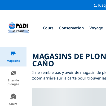
🚢 Jusq
Cours
Conservation
Voyage
MAGASINS DE PLONG
CAÑO
Magasins
Il ne semble pas y avoir de magasin de plo
zoom arrière sur la carte pour trouver l
Sites de
plongée
Cours