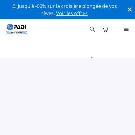
🚢 Jusqu'à -60% sur la croisière plongée de vos
rêves.
Voir les offres
MAGASINS DE PLONGÉE PADI
DANS L' ÎLE CHRISTMAS
Il ne semble pas y avoir de magasin de plongée PADI à
dans l' Île Christmas. Veuillez faire un zoom arrière sur
la carte pour trouver les magasins de plongée les plus
proches.