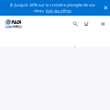
🚢 Jusqu'à -60% sur la croisière plongée de vos
rêves.
Voir les offres
MAGASINS DE PLONGÉE PADI
EN IDAHO
Trouvez le magasin de plongée PADI en Idaho qui
correspond à vos besoins en utilisant les filtres ci-
dessus ou la carte interactive. Tous nos centres de
plongée en Idaho offrent une formation
exceptionnelle, de nombreuses activités divertissantes
et adhèrent aux normes de qualité strictes de PADI.