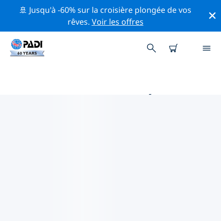
🚢 Jusqu'à -60% sur la croisière plongée de vos
rêves.
Voir les offres
MAGASINS DE PLONGÉE PADI
WEST END
Trouvez le magasin de plongée PADI West End qui
correspond à vos besoins en utilisant les filtres ci-
dessus ou la carte interactive. Tous nos centres de
plongée West End offrent une formation
exceptionnelle, de nombreuses activités divertissantes
et adhèrent aux normes de qualité strictes de PADI.