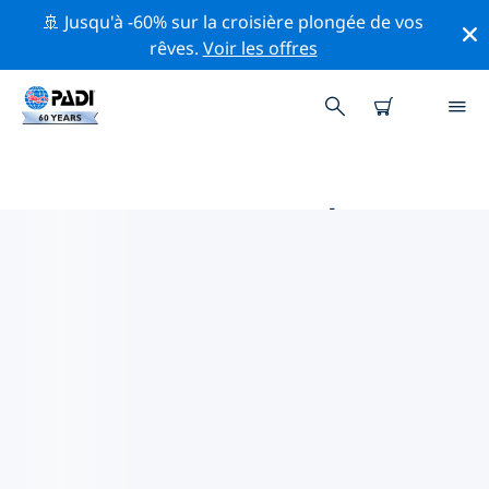
🚢 Jusqu'à -60% sur la croisière plongée de vos
rêves.
Voir les offres
MAGASINS DE PLONGÉE PADI
PARGA
Trouvez le magasin de plongée PADI Parga qui
correspond à vos besoins en utilisant les filtres ci-
dessus ou la carte interactive. Tous nos centres de
plongée Parga offrent une formation exceptionnelle,
de nombreuses activités divertissantes et adhèrent
aux normes de qualité strictes de PADI.