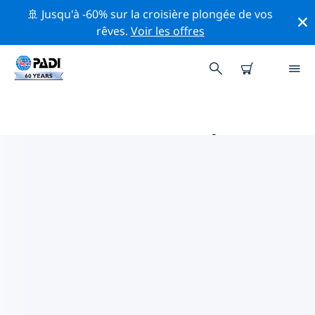
🚢 Jusqu'à -60% sur la croisière plongée de vos
rêves.
Voir les offres
MAGASINS DE PLONGÉE PADI
NEAPOLI
Trouvez le magasin de plongée PADI Neapoli qui
correspond à vos besoins en utilisant les filtres ci-
dessus ou la carte interactive. Tous nos centres de
plongée Neapoli offrent une formation exceptionnelle,
de nombreuses activités divertissantes et adhèrent
aux normes de qualité strictes de PADI.