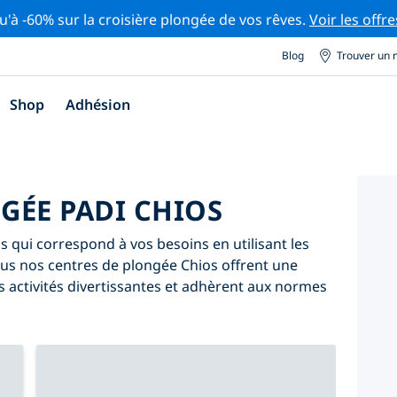
u'à -60% sur la croisière plongée de vos rêves.
Voir les offre
Blog
Trouver un 
Shop
Adhésion
GÉE PADI CHIOS
 qui correspond à vos besoins en utilisant les
 Tous nos centres de plongée Chios offrent une
 activités divertissantes et adhèrent aux normes