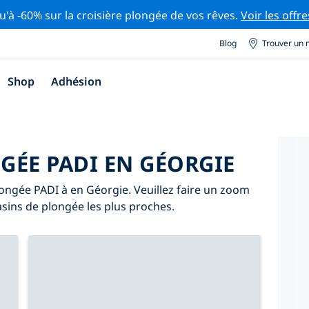
u'à -60% sur la croisière plongée de vos rêves.
Voir les offre
Blog
Trouver un 
Shop
Adhésion
GÉE PADI EN GÉORGIE
longée PADI à en Géorgie. Veuillez faire un zoom
asins de plongée les plus proches.