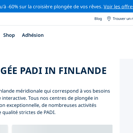
u'à -60% sur la croisière plongée de vos rêves.
Voir les offre
Blog
Trouver un 
Shop
Adhésion
GÉE PADI IN FINLANDE
inlande méridionale qui correspond à vos besoins
rte interactive. Tous nos centres de plongée in
on exceptionnelle, de nombreuses activités
qualité strictes de PADI.