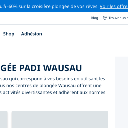
u'à -60% sur la croisière plongée de vos rêves.
Voir les offre
Blog
Trouver un 
Shop
Adhésion
GÉE PADI WAUSAU
au qui correspond à vos besoins en utilisant les
. Tous nos centres de plongée Wausau offrent une
 activités divertissantes et adhèrent aux normes