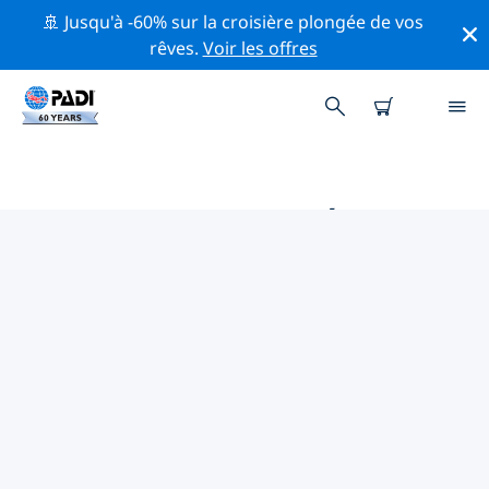
🚢 Jusqu'à -60% sur la croisière plongée de vos
rêves.
Voir les offres
MAGASINS DE PLONGÉE PADI
STAMFORD
Il ne semble pas y avoir de magasin de plongée PADI à
Stamford. Veuillez faire un zoom arrière sur la carte
pour trouver les magasins de plongée les plus
proches.