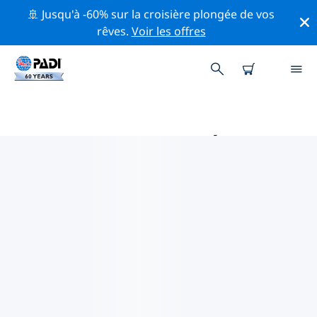
🚢 Jusqu'à -60% sur la croisière plongée de vos
rêves.
Voir les offres
MAGASINS DE PLONGÉE PADI
OWENSBORO
Trouvez le magasin de plongée PADI Owensboro qui
correspond à vos besoins en utilisant les filtres ci-
dessus ou la carte interactive. Tous nos centres de
plongée Owensboro offrent une formation
exceptionnelle, de nombreuses activités divertissantes
et adhèrent aux normes de qualité strictes de PADI.