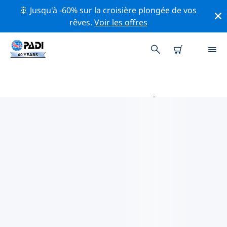
🚢 Jusqu'à -60% sur la croisière plongée de vos
rêves.
Voir les offres
MAGASINS DE PLONGÉE PADI
NEW HAVEN
Trouvez le magasin de plongée PADI New Haven qui
correspond à vos besoins en utilisant les filtres ci-
dessus ou la carte interactive. Tous nos centres de
plongée New Haven offrent une formation
exceptionnelle, de nombreuses activités divertissantes
et adhèrent aux normes de qualité strictes de PADI.