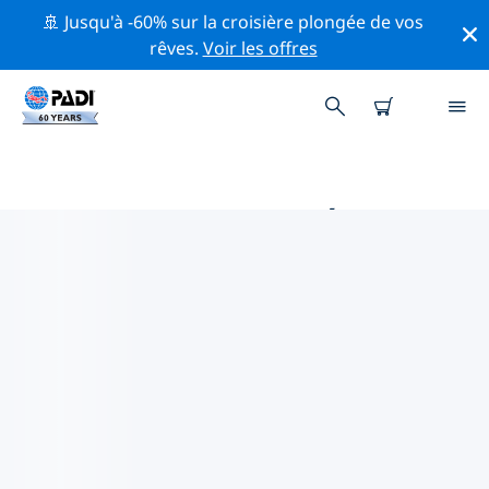
🚢 Jusqu'à -60% sur la croisière plongée de vos
rêves.
Voir les offres
MAGASINS DE PLONGÉE PADI
LAS VEGAS
Trouvez le magasin de plongée PADI Las Vegas qui
correspond à vos besoins en utilisant les filtres ci-
dessus ou la carte interactive. Tous nos centres de
plongée Las Vegas offrent une formation
exceptionnelle, de nombreuses activités divertissantes
et adhèrent aux normes de qualité strictes de PADI.