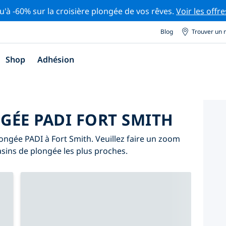
u'à -60% sur la croisière plongée de vos rêves.
Voir les offre
Blog
Trouver un 
Shop
Adhésion
GÉE PADI FORT SMITH
ongée PADI à Fort Smith. Veuillez faire un zoom
asins de plongée les plus proches.