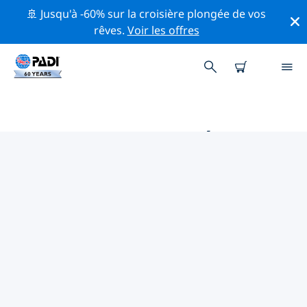
🚢 Jusqu'à -60% sur la croisière plongée de vos
rêves.
Voir les offres
MAGASINS DE PLONGÉE PADI
FERNANDINA BEACH
Il ne semble pas y avoir de magasin de plongée PADI à
Fernandina Beach. Veuillez faire un zoom arrière sur la
carte pour trouver les magasins de plongée les plus
proches.