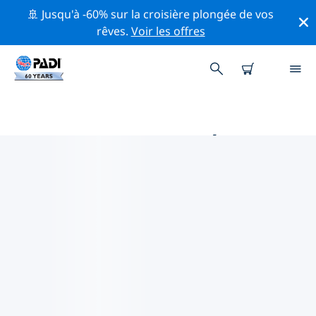
🚢 Jusqu'à -60% sur la croisière plongée de vos
rêves.
Voir les offres
MAGASINS DE PLONGÉE PADI
IBIZA
Il ne semble pas y avoir de magasin de plongée PADI à
Ibiza. Veuillez faire un zoom arrière sur la carte pour
trouver les magasins de plongée les plus proches.