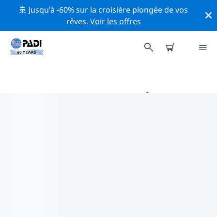
🚢 Jusqu'à -60% sur la croisière plongée de vos
rêves.
Voir les offres
MAGASINS DE PLONGÉE PADI IN
DAEDALUS REEF
Il ne semble pas y avoir de magasin de plongée PADI à
in Daedalus Reef. Veuillez faire un zoom arrière sur la
carte pour trouver les magasins de plongée les plus
proches.