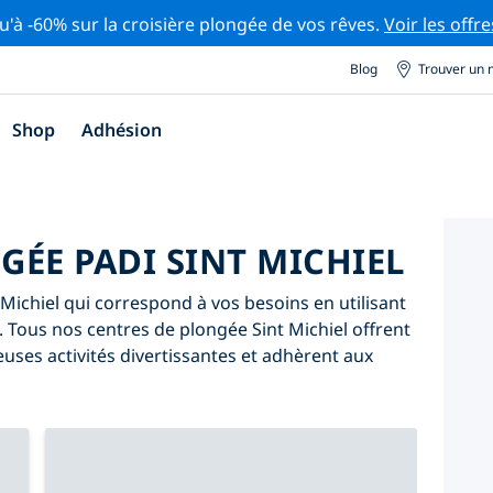
u'à -60% sur la croisière plongée de vos rêves.
Voir les offre
Blog
Trouver un 
Shop
Adhésion
GÉE PADI SINT MICHIEL
Michiel qui correspond à vos besoins en utilisant
ve. Tous nos centres de plongée Sint Michiel offrent
ses activités divertissantes et adhèrent aux