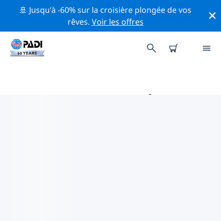
🚢 Jusqu'à -60% sur la croisière plongée de vos
rêves.
Voir les offres
MAGASINS DE PLONGÉE PADI IN
CÔTE PACIFIQUE MEXICAINE
Trouvez le magasin de plongée PADI in Côte pacifique
mexicaine qui correspond à vos besoins en utilisant les
filtres ci-dessus ou la carte interactive. Tous nos
centres de plongée in Côte pacifique mexicaine offrent
une formation exceptionnelle, de nombreuses
activités divertissantes et adhèrent aux normes de
qualité strictes de PADI.