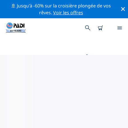
🚢 Jusqu'à -60% sur la croisière plongée de vos
rêves.
Voir les offres
MAGASINS DE PLONGÉE PADI
PLAYA HERMOSA
Trouvez le magasin de plongée PADI Playa Hermosa
qui correspond à vos besoins en utilisant les filtres ci-
dessus ou la carte interactive. Tous nos centres de
plongée Playa Hermosa offrent une formation
exceptionnelle, de nombreuses activités divertissantes
et adhèrent aux normes de qualité strictes de PADI.