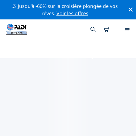
🚢 Jusqu'à -60% sur la croisière plongée de vos
rêves.
Voir les offres
MAGASINS DE PLONGÉE PADI
SHOUGUANG
Il ne semble pas y avoir de magasin de plongée PADI à
Shouguang. Veuillez faire un zoom arrière sur la carte
pour trouver les magasins de plongée les plus
proches.