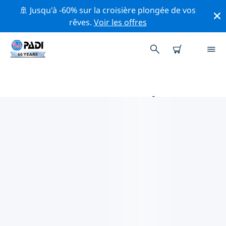
🚢 Jusqu'à -60% sur la croisière plongée de vos
rêves.
Voir les offres
MAGASINS DE PLONGÉE PADI
JINAN
Trouvez le magasin de plongée PADI Jinan qui
correspond à vos besoins en utilisant les filtres ci-
dessus ou la carte interactive. Tous nos centres de
plongée Jinan offrent une formation exceptionnelle, de
nombreuses activités divertissantes et adhèrent aux
normes de qualité strictes de PADI.