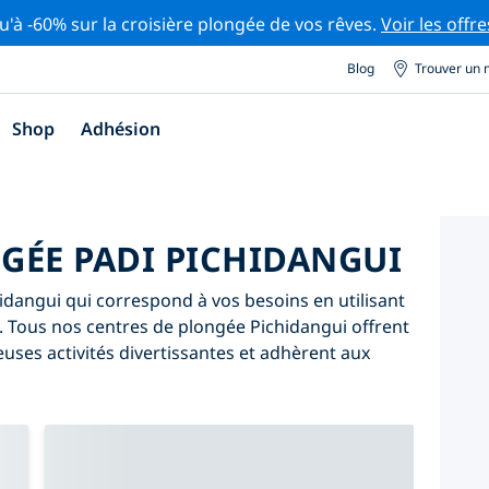
u'à -60% sur la croisière plongée de vos rêves.
Voir les offre
Blog
Trouver un 
Shop
Adhésion
GÉE PADI PICHIDANGUI
dangui qui correspond à vos besoins en utilisant
ive. Tous nos centres de plongée Pichidangui offrent
ses activités divertissantes et adhèrent aux