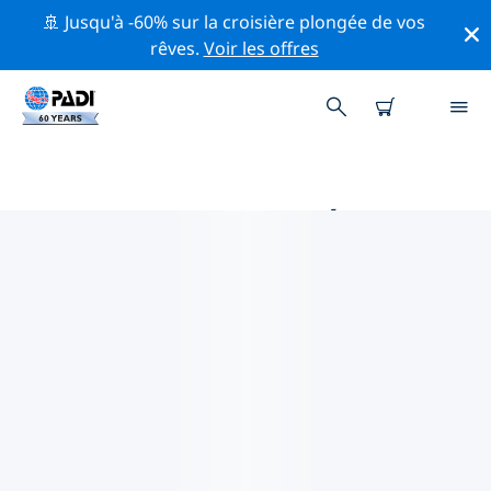
🚢 Jusqu'à -60% sur la croisière plongée de vos
rêves.
Voir les offres
MAGASINS DE PLONGÉE PADI IN
CARRIACOU
Il ne semble pas y avoir de magasin de plongée PADI à
in Carriacou. Veuillez faire un zoom arrière sur la carte
pour trouver les magasins de plongée les plus
proches.