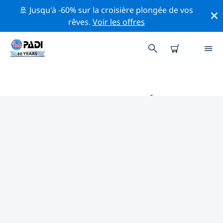
🚢 Jusqu'à -60% sur la croisière plongée de vos
rêves.
Voir les offres
MAGASINS DE PLONGÉE PADI
AU BURUNDI
Il ne semble pas y avoir de magasin de plongée PADI à
au Burundi. Veuillez faire un zoom arrière sur la carte
pour trouver les magasins de plongée les plus
proches.