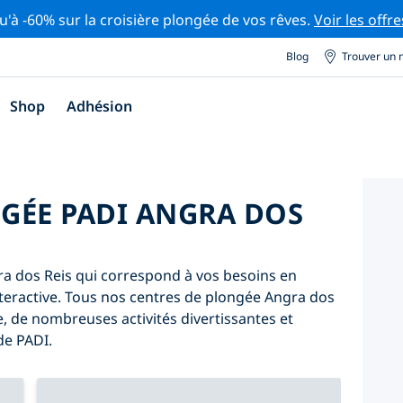
u'à -60% sur la croisière plongée de vos rêves.
Voir les offre
Blog
Trouver un 
Shop
Adhésion
GÉE PADI ANGRA DOS
a dos Reis qui correspond à vos besoins en
e interactive. Tous nos centres de plongée Angra dos
, de nombreuses activités divertissantes et
de PADI.