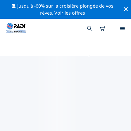
🚢 Jusqu'à -60% sur la croisière plongée de vos
rêves.
Voir les offres
MAGASINS DE PLONGÉE PADI
COURTRAI
Trouvez le magasin de plongée PADI Courtrai qui
correspond à vos besoins en utilisant les filtres ci-
dessus ou la carte interactive. Tous nos centres de
plongée Courtrai offrent une formation
exceptionnelle, de nombreuses activités divertissantes
et adhèrent aux normes de qualité strictes de PADI.