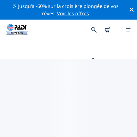
🚢 Jusqu'à -60% sur la croisière plongée de vos
rêves.
Voir les offres
MAGASINS DE PLONGÉE PADI
BATEMANS BAY
Il ne semble pas y avoir de magasin de plongée PADI à
Batemans Bay. Veuillez faire un zoom arrière sur la
carte pour trouver les magasins de plongée les plus
proches.