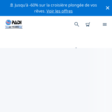
🚢 Jusqu'à -60% sur la croisière plongée de vos
rêves.
Voir les offres
MAGASINS DE PLONGÉE PADI
EN AUSTRALIE
Trouvez le magasin de plongée PADI en Australie qui
correspond à vos besoins en utilisant les filtres ci-
dessus ou la carte interactive. Tous nos centres de
plongée en Australie offrent une formation
exceptionnelle, de nombreuses activités divertissantes
et adhèrent aux normes de qualité strictes de PADI.