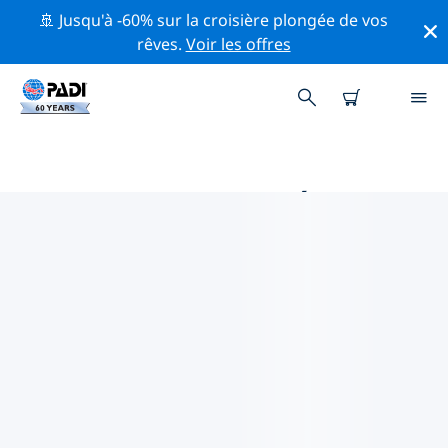
🚢 Jusqu'à -60% sur la croisière plongée de vos
rêves.
Voir les offres
MAGASINS DE PLONGÉE PADI
EN AUSTRALASIE
Trouvez le magasin de plongée PADI en Australasie qui
correspond à vos besoins en utilisant les filtres ci-
dessus ou la carte interactive. Tous nos centres de
plongée en Australasie offrent une formation
exceptionnelle, de nombreuses activités divertissantes
et adhèrent aux normes de qualité strictes de PADI.