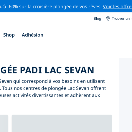
u'à -60% sur la croisière plongée de vos rêves.
Voir les offre
Blog
Trouver un 
Shop
Adhésion
GÉE PADI LAC SEVAN
evan qui correspond à vos besoins en utilisant
ive. Tous nos centres de plongée Lac Sevan offrent
ses activités divertissantes et adhèrent aux