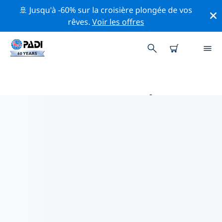
🚢 Jusqu'à -60% sur la croisière plongée de vos
rêves.
Voir les offres
MAGASINS DE PLONGÉE PADI
RIYAD
Trouvez le magasin de plongée PADI Riyad qui
correspond à vos besoins en utilisant les filtres ci-
dessus ou la carte interactive. Tous nos centres de
plongée Riyad offrent une formation exceptionnelle,
de nombreuses activités divertissantes et adhèrent
aux normes de qualité strictes de PADI.