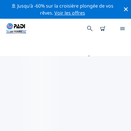
🚢 Jusqu'à -60% sur la croisière plongée de vos
rêves.
Voir les offres
MAGASINS DE PLONGÉE PADI
EN AMÉRIQUE CENTRALE
Trouvez le magasin de plongée PADI en Amérique
centrale qui correspond à vos besoins en utilisant les
filtres ci-dessus ou la carte interactive. Tous nos
centres de plongée en Amérique centrale offrent une
formation exceptionnelle, de nombreuses activités
divertissantes et adhèrent aux normes de qualité
strictes de PADI.